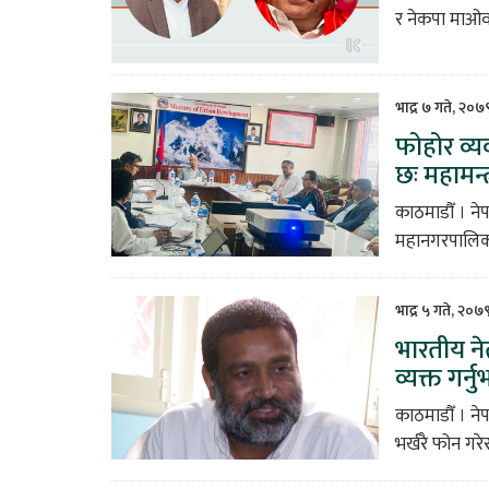
र नेकपा माओवाद
भाद्र ७ गते, २०७
फोहोर व्य
छः महामन्त
काठमाडौँ । नेप
महानगरपालिकाल
भाद्र ५ गते, २०७
भारतीय न
व्यक्त गर
काठमाडौँ । ने
भर्खरै फोन गरेर