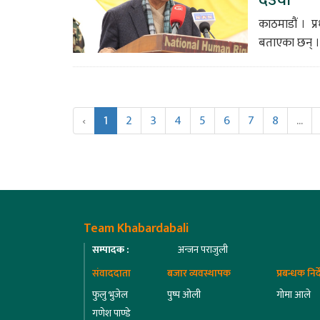
काठमाडौं । प्र
बताएका छन् ।
‹
1
2
3
4
5
6
7
8
...
Team Khabardabali
सम्पादक :
अन्जन पराजुली
संवाददाता
बजार व्यवस्थापक
प्रबन्धक निर
फुलु भुजेल
पुष्प ओली
गोमा आले
गणेश पाण्डे