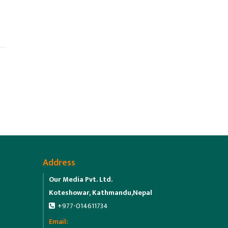
Address
Our Media Pvt. Ltd.
Koteshowar, Kathmandu,Nepal
+977-014611734
Email: