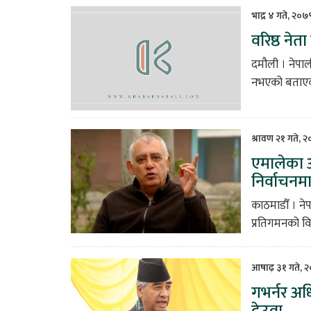
भाद्र ४ गते, २०७
वरिष्ठ ने
दमौली । नेपाली
नभएको बताएका
श्रावण २१ गते, 
एमालेका 
निर्वाचनमा
काठमाडौँ । ने
प्रतिगमनको व
आषाढ़ ३१ गते, 
गभर्नर अधि
देउवा