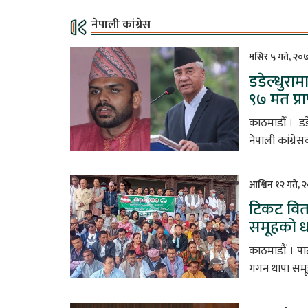
नेपाली कांग्रेस
मंसिर ५ गते, २०
डडेल्धुराम
९७ मत प्राप
काठमाडौँ । डड
नेपाली कांग्रे
आश्विन १२ गते, 
टिकट वितर
समूहको धर
काठमाडौं । पार
गगन थापा समू