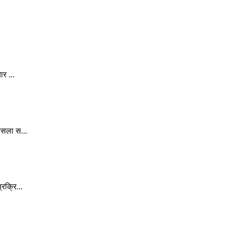
र ...
ैसला स...
रक्रि...