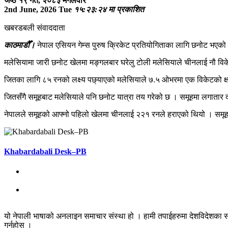
जेष्ठ १९ गते, २०८३ मगलवार
2nd June, 2026 Tue
१५:२३:२४ मा प्रकाशित
खबरडबली संवाददाता
काठमाडौँ।
नेपाल एसियन गेम्स पुरुष क्रिकेट प्रतियोगिताका लागि छनोट भएको
मलेसियामा जारी छनोट खेलमा मङ्गलबार घरेलु टोली मलेसियाले चीनलाई नौ विक
जितका लागि ८५ रनको लक्ष्य पछ्याएको मलेसियाले ७.५ ओभरमा एक विकेटको क्षत
जितसँगै समूहबाट मलेसियाले पनि छनोट यात्रा तय गरेको छ । समूहमा लगातार द
नेपालले समूहको आफ्नो पहिलो खेलमा चीनलाई २२१ रनले हराएको थियो । समूह ‘
Khabardabali Desk–PB
यो नेपाली भाषाको अनलाइन समाचार संस्था हो । हामी तपाईहरुमा देशविदेशका स
गर्नुहोस् ।