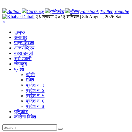
Bullion
Currency
युनिकोड
मौसम
Facebook
Twitter
Youtube
२३ श्रावण २०८३ शनिबार | 8th August, 2026 Sat
×
गृहपृष्‍ठ
समाचार
पत्रपत्रिका
अन्तर्राष्ट्रिय
बहस डबली
अर्थ डबली
खेलकुद
प्रदेश
कोशी
मधेश
प्रदेश न. ३
प्रदेश न. ४
प्रदेश न. ५
प्रदेश न. ६
प्रदेश न. ७
युनिकोड
कोरोना विषेश