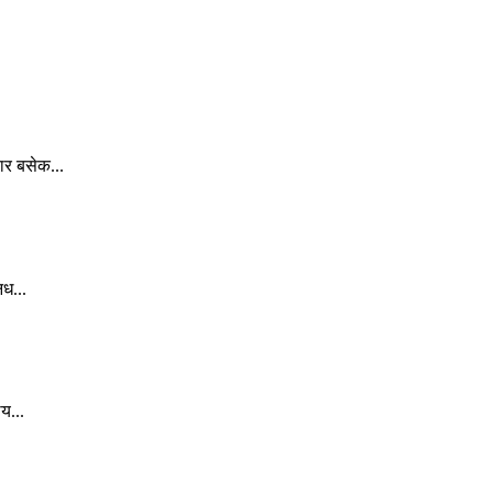
ार बसेक...
िध...
य...