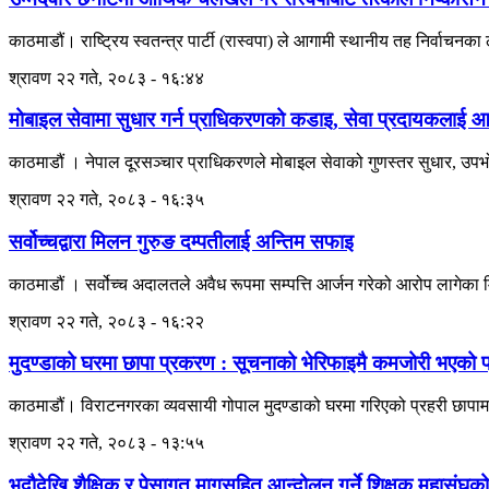
काठमाडौं। राष्ट्रिय स्वतन्त्र पार्टी (रास्वपा) ले आगामी स्थानीय तह निर्वाचनका
श्रावण २२ गते, २०८३ - १६:४४
मोबाइल सेवामा सुधार गर्न प्राधिकरणको कडाइ, सेवा प्रदायकलाई आठबु
काठमाडौं । नेपाल दूरसञ्चार प्राधिकरणले मोबाइल सेवाको गुणस्तर सुधार, उपभोक
श्रावण २२ गते, २०८३ - १६:३५
सर्वोच्चद्वारा मिलन गुरुङ दम्पतीलाई अन्तिम सफाइ
काठमाडौं । सर्वोच्च अदालतले अवैध रूपमा सम्पत्ति आर्जन गरेको आरोप लागेका
श्रावण २२ गते, २०८३ - १६:२२
मुदण्डाको घरमा छापा प्रकरण : सूचनाको भेरिफाइमै कमजोरी भएको प्
काठमाडौं। विराटनगरका व्यवसायी गोपाल मुदण्डाको घरमा गरिएको प्रहरी छापामार
श्रावण २२ गते, २०८३ - १३:५५
भदौदेखि शैक्षिक र पेसागत मागसहित आन्दोलन गर्ने शिक्षक महासंघको