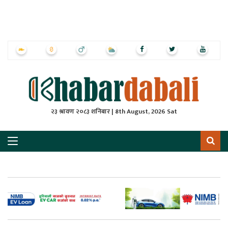
ृष्‍ठ
ाचार
पत्रिका
्राष्ट्रिय
२३ श्रावण २०८३ शनिबार | 8th August, 2026 Sat
स
ली
ली
लकुद
ेश