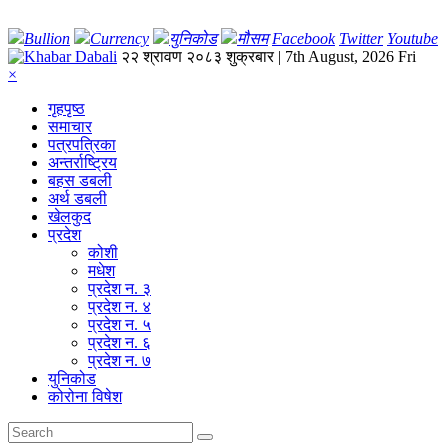
Bullion
Currency
युनिकोड
मौसम
Facebook
Twitter
Youtube
२२ श्रावण २०८३ शुक्रबार | 7th August, 2026 Fri
×
गृहपृष्‍ठ
समाचार
पत्रपत्रिका
अन्तर्राष्ट्रिय
बहस डबली
अर्थ डबली
खेलकुद
प्रदेश
कोशी
मधेश
प्रदेश न. ३
प्रदेश न. ४
प्रदेश न. ५
प्रदेश न. ६
प्रदेश न. ७
युनिकोड
कोरोना विषेश