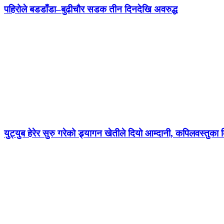
पहिरोले बडडाँडा–बुढीचौर सडक तीन दिनदेखि अवरुद्ध
युट्युब हेरेर सुरु गरेको ड्र्यागन खेतीले दियो आम्दानी, कपिलवस्