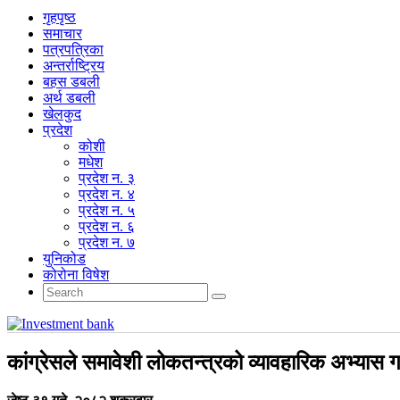
गृहपृष्‍ठ
समाचार
पत्रपत्रिका
अन्तर्राष्ट्रिय
बहस डबली
अर्थ डबली
खेलकुद
प्रदेश
कोशी
मधेश
प्रदेश न. ३
प्रदेश न. ४
प्रदेश न. ५
प्रदेश न. ६
प्रदेश न. ७
युनिकोड
कोरोना विषेश
कांग्रेसले समावेशी लोकतन्त्रको व्यावहारिक अभ्यास ग