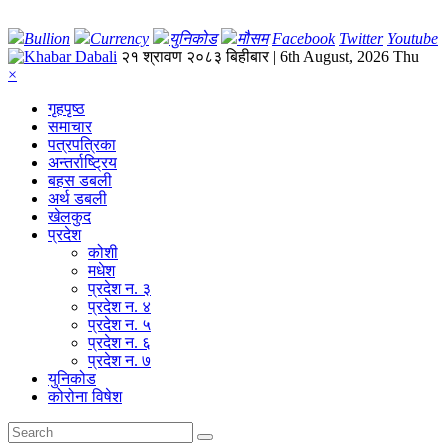
Bullion
Currency
युनिकोड
मौसम
Facebook
Twitter
Youtube
२१ श्रावण २०८३ बिहीबार | 6th August, 2026 Thu
×
गृहपृष्‍ठ
समाचार
पत्रपत्रिका
अन्तर्राष्ट्रिय
बहस डबली
अर्थ डबली
खेलकुद
प्रदेश
कोशी
मधेश
प्रदेश न. ३
प्रदेश न. ४
प्रदेश न. ५
प्रदेश न. ६
प्रदेश न. ७
युनिकोड
कोरोना विषेश