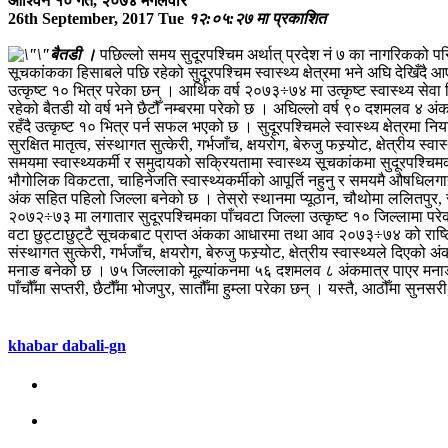
आश्विन १० गते, २०७४ मगलवार
26th September, 2017 Tue
१२:०५:२७ मा प्रकाशित
बैतडी ।
पछिल्लो समय सुदूरपश्चिम अर्थात् प्रदेश नं ७ का नागरिकको पनि 
सूचकांकका हिसाबले पछि रहेको सुदूरपश्चिम स्वास्थ्य क्षेत्रमा भने अघि देखिँदै आ
उत्कृष्ट १० भित्र परेका छन् । आर्थिक वर्ष २०७३÷७४ मा उत्कृष्ट स्वास्थ्य सेव
रहेको बैतडी यो वर्ष भने छैटौँ नम्बरमा परेको छ । अघिल्लो वर्ष ९० दशमलव 
रहँदै उत्कृष्ट १० भित्र पर्न सफल भएको छ । सुदूरपश्चिमले स्वास्थ्य क्षेत्रमा 
सुरक्षित मातृत्व, संस्थागत सुत्केरी, गर्भजाँच, क्षयरोग, बेरुजु फस्र्योट, क्षेत्
समयमा स्वास्थ्यकर्मी र समुदायको सक्रियतामा स्वास्थ्य सूचकांकमा सुदूरपश्चिमक
भौगोलिक विकटता, चाहिनेजति स्वास्थ्यकर्मीको आपूर्ति नहुनु र समयमै औषधिलगा
अंक सहित पहिलो जिल्ला बनेको छ । तेस्रो स्थानमा प्यूठान, चौथोमा ललितपुर, सात
२०७२÷७३ मा लगातार सुदूरपश्चिमका पाँचवटा जिल्ला उत्कृष्ट १० जिल्लामा परेका थ
वटा छुट्टाछुट्टै सूचकबाट प्राप्त अंकका आधारमा तथा आव २०७३÷७४ को राष्ट्रिय स
संस्थागत सुत्केरी, गर्भजाँच, क्षयरोग, बेरुजु फस्र्योट, क्षेत्रीय स्वास्थ्यले
मनाङ बनेको छ । ७५ जिल्लाको मूल्यांकनमा ५६ दशमलव ८ अंकमात्र पाएर मनाङ स
पाँचौँमा सप्तरी, छैटौँमा भोजपुर, सातौँमा हुम्ला परेका छन् । यस्तै, आठौँमा सुनस
khabar dabali-gn