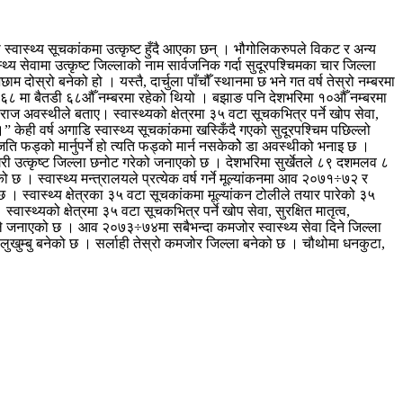
ा स्वास्थ्य सूचकांकमा उत्कृष्ट हुँदै आएका छन् । भौगोलिकरुपले विकट र अन्य
्थ्य सेवामा उत्कृष्ट जिल्लाको नाम सार्वजनिक गर्दा सुदूरपश्चिमका चार जिल्ला
ोस्रो बनेको हो । यस्तै, दार्चुला पाँचौँ स्थानमा छ भने गत वर्ष तेस्रो नम्बरमा
÷६८ मा बैतडी ६८औँ नम्बरमा रहेको थियो । बझाङ पनि देशभरिमा १०औँ नम्बरमा
णराज अवस्थीले बताए। स्वास्थ्यको क्षेत्रमा ३५ वटा सूचकभित्र पर्ने खोप सेवा,
हो ।” केही वर्ष अगाडि स्वास्थ्य सूचकांकमा खस्किँदै गएको सुदूरपश्चिम पछिल्लो
जति फड्को मार्नुपर्ने हो त्यति फड्को मार्न नसकेकोे डा अवस्थीको भनाइ छ ।
 गरी उत्कृष्ट जिल्ला छनोट गरेको जनाएको छ । देशभरिमा सुर्खेतले ८९ दशमलव ८
 छ । स्वास्थ्य मन्त्रालयले प्रत्येक वर्ष गर्ने मूल्यांकनमा आव २०७१÷७२ र
छ । स्वास्थ्य क्षेत्रका ३५ वटा सूचकांकमा मूल्यांकन टोलीले तयार पारेको ३५
्थ्यको क्षेत्रमा ३५ वटा सूचकभित्र पर्ने खोप सेवा, सुरक्षित मातृत्व,
्त्रालयले जनाएको छ । आव २०७३÷७४मा सबैभन्दा कमजोर स्वास्थ्य सेवा दिने जिल्ला
खुम्बु बनेको छ । सर्लाही तेस्रो कमजोर जिल्ला बनेको छ । चौथोमा धनकुटा,