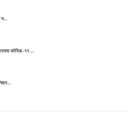
 भ...
ारतमा कोभिड–१९ ...
िबार...