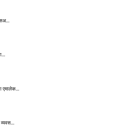
यसअ...
...
ा एमालेक...
व्यवस...