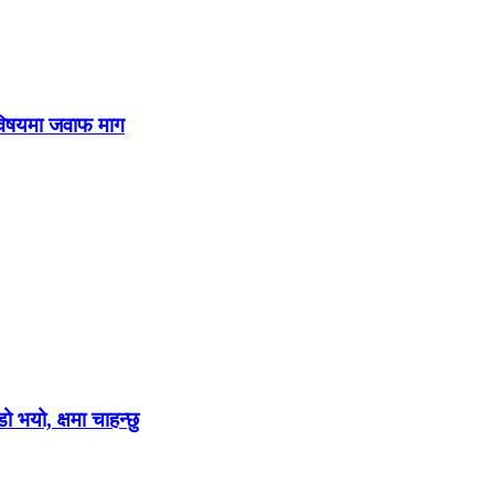
 विषयमा जवाफ माग
ो भयो, क्षमा चाहन्छु