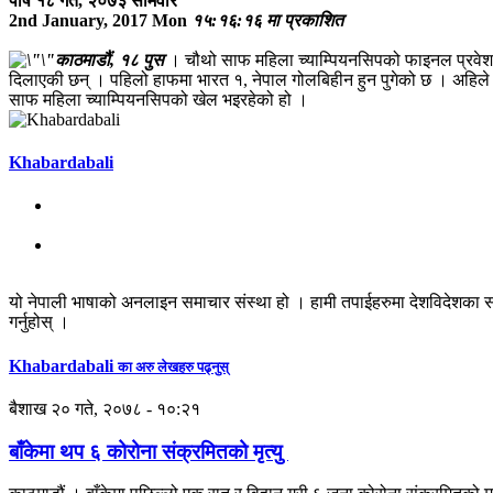
पौष १८ गते, २०७३ सोमवार
2nd January, 2017 Mon
१५:१६:१६ मा प्रकाशित
काठमाडौं, १८ पुस
। चौथो साफ महिला च्याम्पियनसिपको फाइनल प्रवे
दिलाएकी छन् । पहिलो हाफमा भारत १, नेपाल गोलबिहीन हुन पुगेको छ । अहिले 
साफ महिला च्याम्पियनसिपको खेल भइरहेको हो ।
Khabardabali
यो नेपाली भाषाको अनलाइन समाचार संस्था हो । हामी तपाईहरुमा देशविदेशका स
गर्नुहोस् ।
Khabardabali
का अरु लेखहरु पढ्नुस्
बैशाख २० गते, २०७८ - १०:२१
बाँकेमा थप ६ कोरोना संक्रमितको मृत्यु