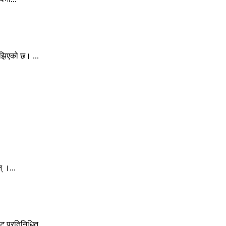
ुझिएको छ। ...
् ।...
 प्रतिनिधित...