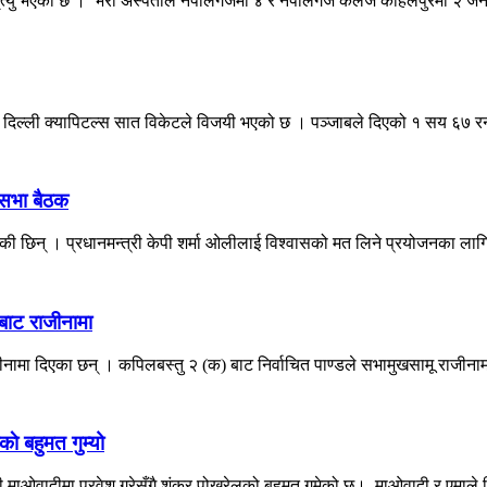
मृत्यु भएको छ । भेरी अस्पताल नेपालगंजमा ४ र नेपालगंज कलेज कोहलपुरमा २ जन
ध दिल्ली क्यापिटल्स सात विकेटले विजयी भएको छ । पञ्जाबले दिएको १ सय ६७ र
िसभा बैठक
रेकी छिन् । प्रधानमन्त्री केपी शर्मा ओलीलाई विश्वासको मत लिने प्रयोजनका लागि
बाट राजीनामा
जीनामा दिएका छन् । कपिलबस्तु २ (क) बाट निर्वाचित पाण्डले सभामुखसामू राजीनाम
े बहुमत गुम्यो
ी माओवादीमा प्रवेश गरेसँगै शंकर पोखरेलको बहुमत गुमेको छ। माओवादी र एमाले व