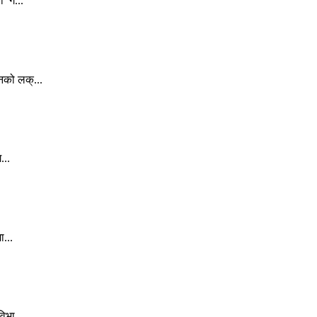
ा ग...
नको लक्...
...
ा...
िभा...