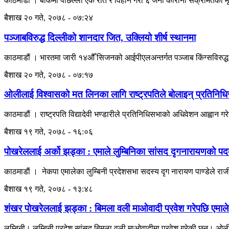
काठमाडौं । बाँकेमा पछिल्लो एक रात र विहान गरी ६ जना कोरोना संक्रमितको 
बैशाख २० गते, २०७८ - ०७:२४
पञ्जाबविरुद्ध दिल्लीको शानदार जित, उक्लियो शीर्ष स्थानमा
काठमाडौं । भारतमा जारी १४औँ सिजनको आईपीएलअन्तर्गत पञ्जाब किंग्सविरुद्
बैशाख २० गते, २०७८ - ०७:१७
ओलीलाई विश्वासको मत लिनका लागि राष्ट्रपतिले बोलाइन् प्रतिनिध
काठमाडौं । राष्ट्रपति विद्यादेवी भण्डारीले प्रतिनिधिसभाको अधिवेशन आह्वान ग
बैशाख १९ गते, २०७८ - १६:०६
पोखरेललाई अर्को झड्का : एमाले लुम्बिनिका सांसद दृगनारायणको पद
काठमाडाैं । नेकपा एमालेका लुम्बिनी प्रदेशसभा सदस्य दृग नारायण पाण्डेले रा
बैशाख १९ गते, २०७८ - १३:४८
शंखर पोखरेललाई झड्का : बिमला वली माओवादी प्रवेश गरेपछि एमालेका
लुम्बिनी। लुम्बिनी प्रदेश सांसद बिमला वली माओवादीमा प्रवेश गरेकी छन्। ओल