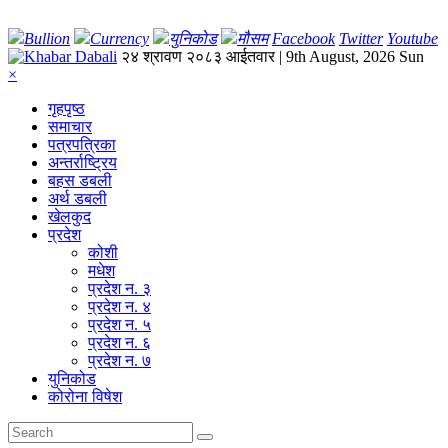
Bullion
Currency
युनिकोड
मौसम
Facebook
Twitter
Youtube
२४ श्रावण २०८३ आईतवार | 9th August, 2026 Sun
×
गृहपृष्‍ठ
समाचार
पत्रपत्रिका
अन्तर्राष्ट्रिय
बहस डबली
अर्थ डबली
खेलकुद
प्रदेश
कोशी
मधेश
प्रदेश न. ३
प्रदेश न. ४
प्रदेश न. ५
प्रदेश न. ६
प्रदेश न. ७
युनिकोड
कोरोना विषेश