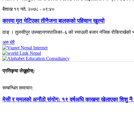
बैशाख १९ गते, २०७८ - ०९:४०
कारमा मृत भेटिएका तीनैजना बालकको पहिचान खुल्यो
दाङ् । तुलसीपुर उपमहानगरपालिका–६ को स्याउली बजार नजिक रोकिराखेको भा
अरु धेरै
प्रतिकृया लेख्नुहोस्:
सम्बन्धित समाचार:
मेसी र यमलको अनौठो संयोग: १९ वर्षअघि काखमा खेलाएका शिशु नै फ