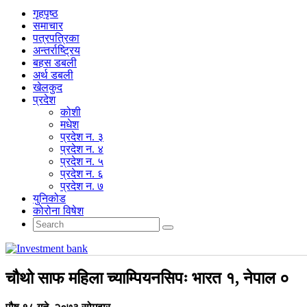
गृहपृष्‍ठ
समाचार
पत्रपत्रिका
अन्तर्राष्ट्रिय
बहस डबली
अर्थ डबली
खेलकुद
प्रदेश
कोशी
मधेश
प्रदेश न. ३
प्रदेश न. ४
प्रदेश न. ५
प्रदेश न. ६
प्रदेश न. ७
युनिकोड
कोरोना विषेश
चौथो साफ महिला च्याम्पियनसिपः भारत १, नेपाल ०