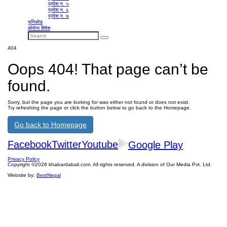
प्रदेश न. ५
प्रदेश न. ६
प्रदेश न. ७
युनिकोड
कोरोना विषेश
404
Oops 404! That page can’t be
found.
Sorry, but the page you are looking for was either not found or does not exist.
Try refreshing the page or click the button below to go back to the Homepage.
Go back to Homepage
Facebook
Twitter
Youtube
Google Play
Privacy Policy
Copyright ©2026 khabardabali.com. All rights reserved. A division of Our Media Pvt. Ltd.
Website by:
BestNepal