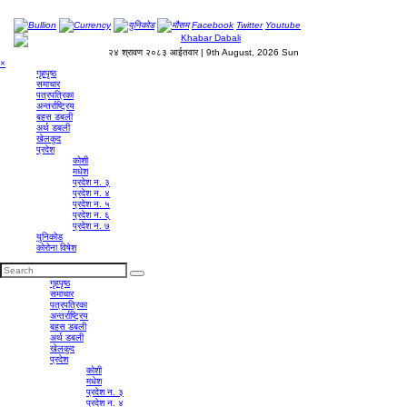
Bullion
Currency
युनिकोड
मौसम
Facebook
Twitter
Youtube
२४ श्रावण २०८३ आईतवार | 9th August, 2026 Sun
×
गृहपृष्‍ठ
समाचार
पत्रपत्रिका
अन्तर्राष्ट्रिय
बहस डबली
अर्थ डबली
खेलकुद
प्रदेश
कोशी
मधेश
प्रदेश न. ३
प्रदेश न. ४
प्रदेश न. ५
प्रदेश न. ६
प्रदेश न. ७
युनिकोड
कोरोना विषेश
गृहपृष्‍ठ
समाचार
पत्रपत्रिका
अन्तर्राष्ट्रिय
बहस डबली
अर्थ डबली
खेलकुद
प्रदेश
कोशी
मधेश
प्रदेश न. ३
प्रदेश न. ४