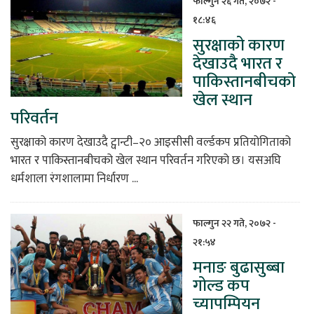
फाल्गुन २६ गते, २०७२ -
१८:४६
िकोड
सुरक्षाको कारण
देखाउदै भारत र
ोना
पाकिस्तानबीचको
ेश
खेल स्थान
परिवर्तन
सुरक्षाको कारण देखाउदै ट्वान्टी–२० आइसीसी वर्ल्डकप प्रतियोगिताको
भारत र पाकिस्तानबीचको खेल स्थान परिवर्तन गरिएको छ। यसअघि
धर्मशाला रंगशालामा निर्धारण ...
फाल्गुन २२ गते, २०७२ -
२१:५४
मनाङ बुढासुब्बा
गोल्ड कप
च्यापम्पियन