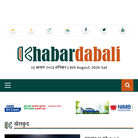
ृष्‍ठ
ाचार
पत्रिका
्राष्ट्रिय
२३ श्रावण २०८३ शनिबार | 8th August, 2026 Sat
स
ली
ली
लकुद
खेलकुद
ेश