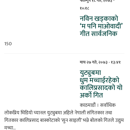
फाल्गुन १८ गते, २०७३ -
१०:१८
िकोड
नविन खड्काको
‘म पनि माओवादी’
ोना
गीत सार्वजनिक
ेश
150
माघ २७ गते, २०७३ - १३:४१
युट्युबमा
धुम मच्चाईरहेको
कालिप्रसादको यो
अर्को गित
काठमाडौं । सर्वाधिक
लोकप्रिय भिडियो च्यानल युट्युबमा अहिले नेपाली संगितकार तथा
गितकार कालिप्रसाद बास्कोटाको ‘सुन साइली’ भन्ने बोलको गितले उद्युम
मच्चा...