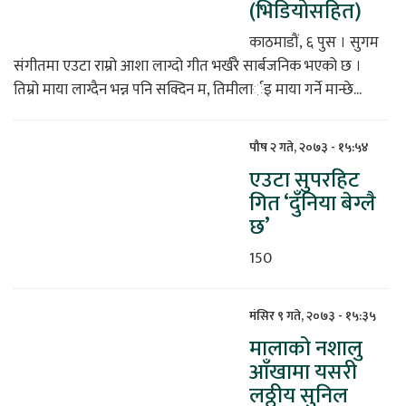
(भिडियोसहित)
काठमाडौं, ६ पुस । सुगम
संगीतमा एउटा राम्रो आशा लाग्दो गीत भर्खरै सार्बजनिक भएको छ ।
तिम्रो माया लाग्दैन भन्न पनि सक्दिन म, तिमीलार्इ माया गर्ने मान्छे...
पौष २ गते, २०७३ - १५:५४
एउटा सुपरहिट
गित ‘दुँनिया बेग्लै
छ’
150
मंसिर ९ गते, २०७३ - १५:३५
मालाको नशालु
आँखामा यसरी
लठ्ठीय सुनिल