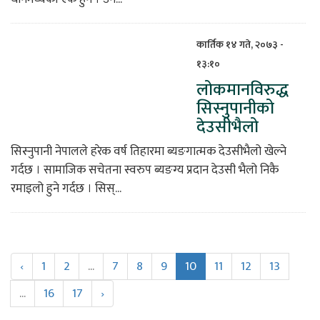
कार्तिक १४ गते, २०७३ -
१३:१०
लोकमानविरुद्ध
सिस्नुपानीको
देउसीभैलो
सिस्नुपानी नेपालले हरेक वर्ष तिहारमा ब्यङगात्मक देउसीभैलो खेल्ने
गर्दछ । सामाजिक सचेतना स्वरुप ब्यङग्य प्रदान देउसी भैलो निकै
रमाइलो हुने गर्दछ । सिस्...
‹
1
2
...
7
8
9
10
11
12
13
...
16
17
›