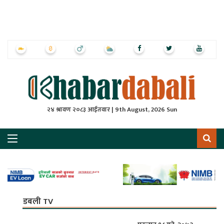
ृष्‍ठ
ाचार
पत्रिका
्राष्ट्रिय
२४ श्रावण २०८३ आईतवार | 9th August, 2026 Sun
स
ली
ली
लकुद
डबली TV
ेश