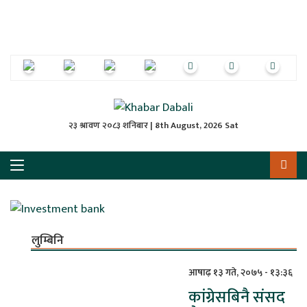
ृष्‍ठ
ाचार
पत्रिका
्राष्ट्रिय
२३ श्रावण २०८३ शनिबार | 8th August, 2026 Sat
स
ली
ली
लुम्बिनि
लकुद
आषाढ़ १३ गते, २०७५ - १३:३६
कांग्रेसबिनै संसद
ेश