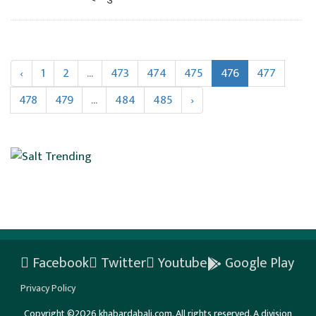
‹
1
2
...
473
474
475
476
477
478
479
...
484
485
›
Facebook
Twitter
Youtube
Google Play
Privacy Policy
Copyright ©2026 khabardabali.com. All rights reserved. A division