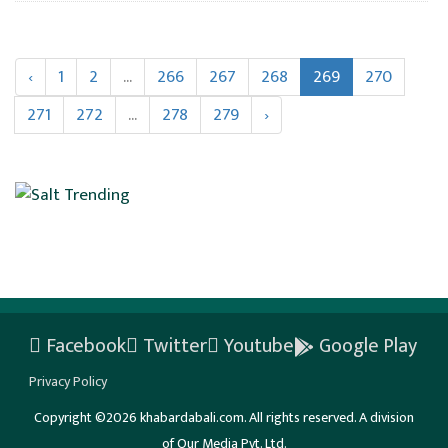
‹
1
2
...
266
267
268
269
270
271
272
...
278
279
›
Facebook
Twitter
Youtube
Google Play
Privacy Policy
Copyright ©2026 khabardabali.com. All rights reserved. A division
of Our Media Pvt. Ltd.