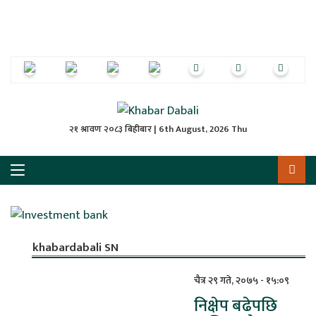
ृष्‍ठ
ाचार
पत्रिका
्राष्ट्रिय
२१ श्रावण २०८३ बिहीबार | 6th August, 2026 Thu
स
ली
ली
khabardabali SN
लकुद
चैत्र २९ गते, २०७५ - १५:०९
निक्षेप बढेपछि
ेश