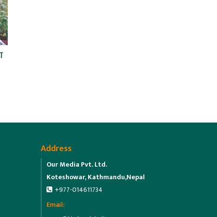
ा
Address
Our Media Pvt. Ltd.
Koteshowar, Kathmandu,Nepal
+977-014611734
Email: