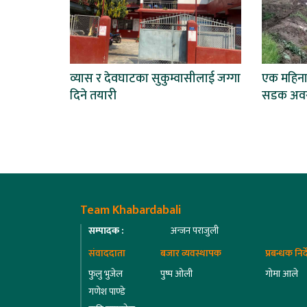
व्यास र देवघाटका सुकुम्वासीलाई जग्गा
एक महिना
दिने तयारी
सडक अवरु
Team Khabardabali
सम्पादक :
अन्जन पराजुली
संवाददाता
बजार व्यवस्थापक
प्रबन्धक निर
फुलु भुजेल
पुष्प ओली
गोमा आले
गणेश पाण्डे