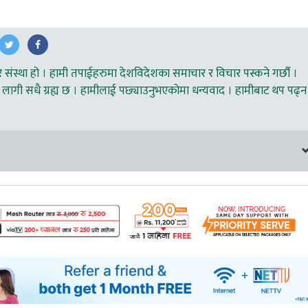
ंस्था हो । हामी तपाईहरुमा देशविदेशका समाचार र विचार पस्कने गर्छौ ।
लागी सधै ग्रह्य छ । हामीलाई पछ्याउनुभएकोमा धन्यवाद । हामीबाट थप पढ्न