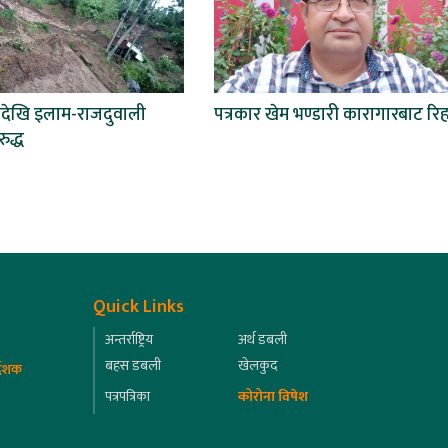
देखि इलाम-राजदुवाली
पत्रकार खेम भण्डारी कारागारबाट रिह
द्ध
Quick Links
अन्तर्राष्ट्रिय
अर्थ डबली
बहस डबली
खेलकुद
्देशक
पत्रपत्रिका
कोरोना विषेश