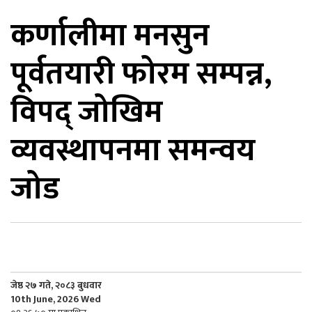
कर्णालीमा मनसुन
िकोड
पूर्वतयारी फोरम सम्पन्न,
ोना
ेश
विपद् जोखिम
व्यवस्थापनमा समन्वय
जोड
जेष्ठ २७ गते, २०८३ बुधवार
10th June, 2026 Wed