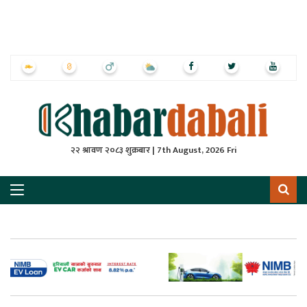
ृष्‍ठ
ाचार
पत्रिका
्राष्ट्रिय
२२ श्रावण २०८३ शुक्रबार | 7th August, 2026 Fri
स
ली
ली
लकुद
ेश