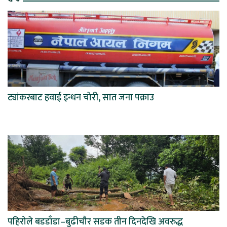
ट्यांकरबाट हवाई इन्धन चोरी, सात जना पक्राउ
पहिरोले बडडाँडा–बुढीचौर सडक तीन दिनदेखि अवरुद्ध